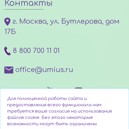
Контакты
г. Москва, ул. Бутлерова, дом
17Б
8 800 700 11 01
office@umius.ru
Для полноценной работы сайта и
предоставления всего функционала нам
требуется ваше согласие на использование
файлов cookie. Без этого некоторые
Написать директору
возможности могут быть ограничены.