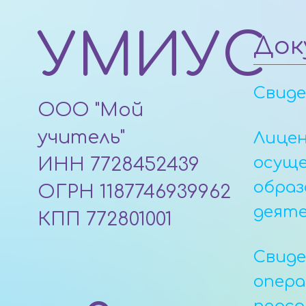
УМИУС
Док
Свид
ООО "Мой
учитель"
Лицен
осущ
ИНН 7728452439
образ
ОГРН 1187746939962
деят
КПП 772801001
Свид
опер