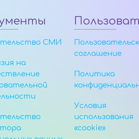
ументы
Пользова
етельство СМИ
Пользовательс
соглашение
зия на
ествление
Политика
овательной
конфиденциаль
ельности
Условия
етельство
использования
атора
«cookie»