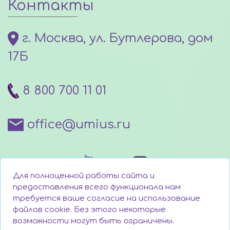
Контакты
г. Москва, ул. Бутлерова, дом
17Б
8 800 700 11 01
office@umius.ru
Для полноценной работы сайта и
предоставления всего функционала нам
требуется ваше согласие на использование
файлов cookie. Без этого некоторые
Написать директору
возможности могут быть ограничены.