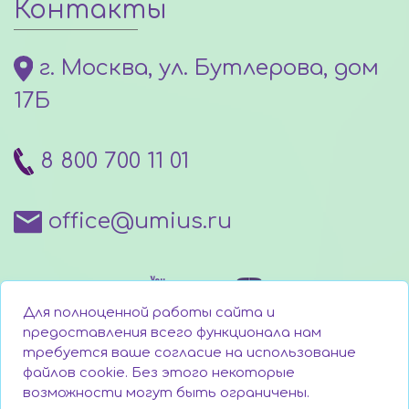
Контакты
г. Москва, ул. Бутлерова, дом
17Б
8 800 700 11 01
office@umius.ru
Для полноценной работы сайта и
предоставления всего функционала нам
требуется ваше согласие на использование
файлов cookie. Без этого некоторые
Написать директору
возможности могут быть ограничены.