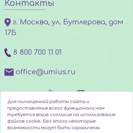
Контакты
г. Москва, ул. Бутлерова, дом
17Б
8 800 700 11 01
office@umius.ru
Для полноценной работы сайта и
предоставления всего функционала нам
требуется ваше согласие на использование
файлов cookie. Без этого некоторые
Написать директору
возможности могут быть ограничены.