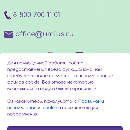
8 800 700 11 01
office@umius.ru
Для полноценной работы сайта и
предоставления всего функционала нам
требуется ваше согласие на использование
файлов cookie. Без этого некоторые
Написать директору
возможности могут быть ограничены.
Техническая поддержка
Ознакомьтесь, пожалуйста, с
Правилами
использования cookie
и примите их для
продолжения.
Поддержать проект