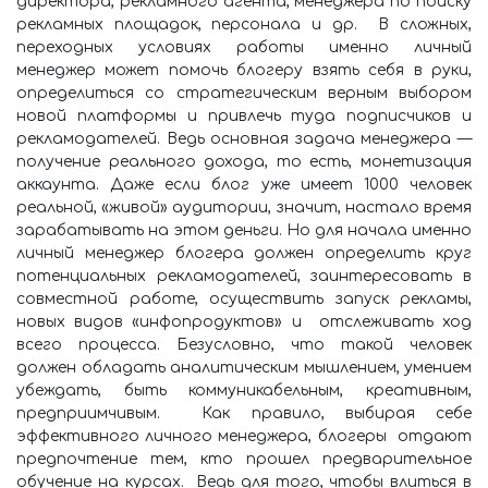
директора, рекламного агента, менеджера по поиску
рекламных площадок, персонала и др. В сложных,
переходных условиях работы именно личный
менеджер может помочь блогеру взять себя в руки,
определиться со стратегическим верным выбором
новой платформы и привлечь туда подписчиков и
рекламодателей. Ведь основная задача менеджера —
получение реального дохода, то есть, монетизация
аккаунта. Даже если блог уже имеет 1000 человек
реальной, «живой» аудитории, значит, настало время
зарабатывать на этом деньги. Но для начала именно
личный менеджер блогера должен определить круг
потенциальных рекламодателей, заинтересовать в
совместной работе, осуществить запуск рекламы,
новых видов «инфопродуктов» и отслеживать ход
всего процесса. Безусловно, что такой человек
должен обладать аналитическим мышлением, умением
убеждать, быть коммуникабельным, креативным,
предприимчивым. Как правило, выбирая себе
эффективного личного менеджера, блогеры отдают
предпочтение тем, кто прошел предварительное
обучение на курсах. Ведь для того, чтобы влиться в