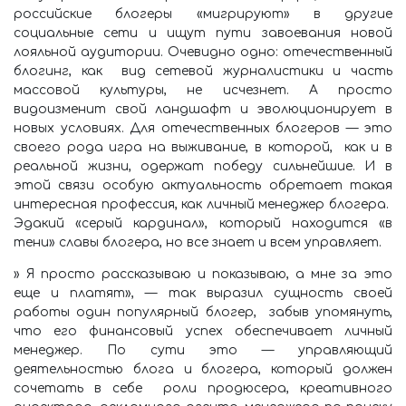
российские блогеры «мигрируют» в другие
социальные сети и ищут пути завоевания новой
лояльной аудитории. Очевидно одно: отечественный
блогинг, как вид сетевой журналистики и часть
массовой культуры, не исчезнет. А просто
видоизменит свой ландшафт и эволюционирует в
новых условиях. Для отечественных блогеров — это
своего рода игра на выживание, в которой, как и в
реальной жизни, одержат победу сильнейшие. И в
этой связи особую актуальность обретает такая
интересная профессия, как личный менеджер блогера.
Эдакий «серый кардинал», который находится «в
тени» славы блогера, но все знает и всем управляет.
» Я просто рассказываю и показываю, а мне за это
еще и платят», — так выразил сущность своей
работы один популярный блогер, забыв упомянуть,
что его финансовый успех обеспечивает личный
менеджер. По сути это — управляющий
деятельностью блога и блогера, который должен
сочетать в себе роли продюсера, креативного