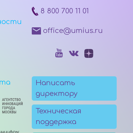
8 800 700 11 01
ности
office@umius.ru
рта
Написать
директору
Техническая
поддержка
инцифры: