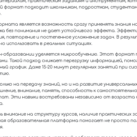
атериалам, практическим заданиям и инструментам, ко
кой формат подходит школьникам, подросткам, студентам
.
рмата является возможность сразу применять знания на 
ика без понимания не дает устойчивого эффекта. Эффект
ия, повторение и постепенное усложнение задач. В резу
но использовать в реальных ситуациях.
йн-образовании уделяется микрообучению. Этот формат
ами. Такой подход снижает перегрузку информацией, пом
вный график. Даже 15-20 минут регулярных занятий при 
тию.
лько на передачу знаний, но и на развитие универсальных
шление, внимание, память, способность к самостоятель
ат. Эти навыки востребованы независимо от возраста 
а.
ь внимание на структуру курсов, наличие практических 
ная образовательная платформа помогает не просто пол
я.