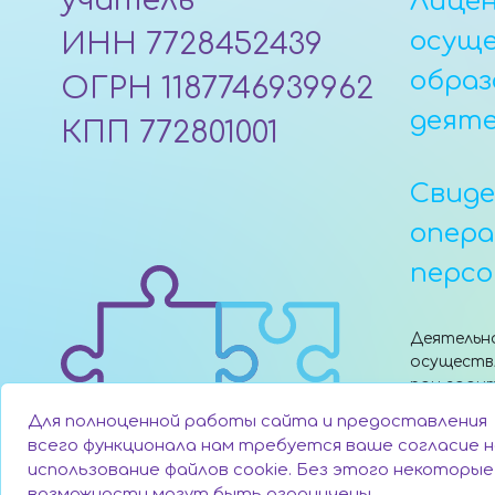
учитель"
Лицен
осущ
ИНН 7728452439
образ
ОГРН 1187746939962
деят
КПП 772801001
Свид
опер
персо
Деятельн
осуществ
при гран
поддержк
Для полноценной работы сайта и предоставления
«Сколково
всего функционала нам требуется ваше согласие н
использование файлов cookie. Без этого некоторые
возможности могут быть ограничены.