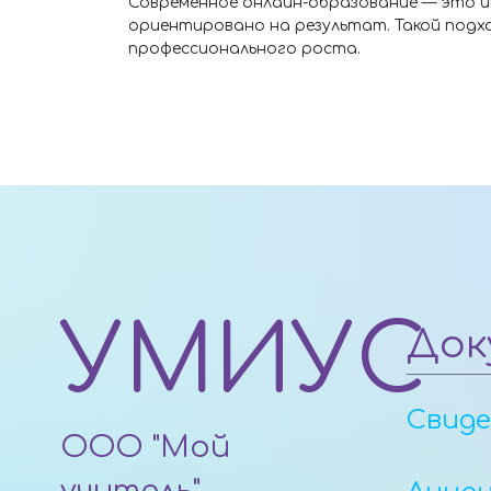
Современное онлайн-образование — это и
ориентировано на результат. Такой подхо
профессионального роста.
УМИУС
Док
Свид
ООО "Мой