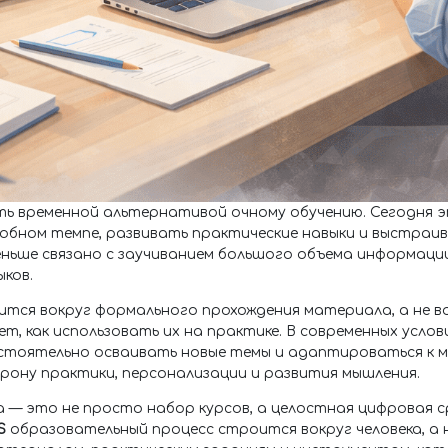
ь временной альтернативой очному обучению. Сегодня 
добном темпе, развивать практические навыки и выстра
ньше связано с заучиванием большого объема информации 
ков.
оится вокруг формального прохождения материала, а не 
ет, как использовать их на практике. В современных усл
остоятельно осваивать новые темы и адаптироваться к 
рону практики, персонализации и развития мышления.
— это не просто набор курсов, а целостная цифровая с
S
образовательный процесс строится вокруг человека, а 