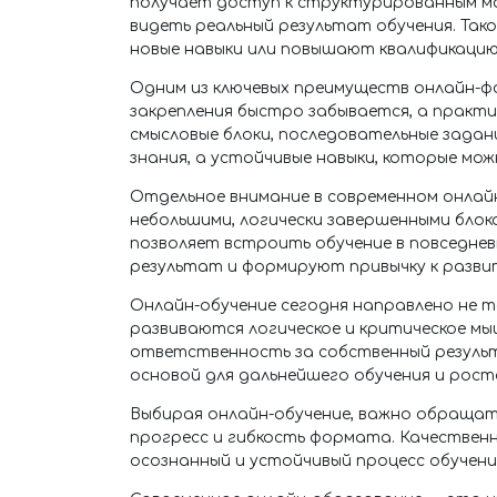
получает доступ к структурированным м
видеть реальный результат обучения. Та
новые навыки или повышают квалификацию
Одним из ключевых преимуществ онлайн-фо
закрепления быстро забывается, а практ
смысловые блоки, последовательные задан
знания, а устойчивые навыки, которые мож
Отдельное внимание в современном онла
небольшими, логически завершенными блок
позволяет встроить обучение в повседне
результат и формируют привычку к разви
Онлайн-обучение сегодня направлено не то
развиваются логическое и критическое мы
ответственность за собственный результ
основой для дальнейшего обучения и рост
Выбирая онлайн-обучение, важно обращат
прогресс и гибкость формата. Качествен
осознанный и устойчивый процесс обучени