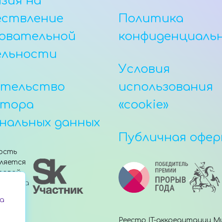
зия на
ествление
Политика
овательной
конфиденциаль
ельности
Условия
етельство
использования
атора
«cookie»
нальных данных
Публичная офе
ость
ляется
товой
е Фонда
»
а
Реестр IT-аккредитации М