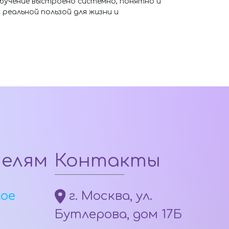
бучение выстроено системно, понятно и
реальной пользой для жизни и
телям
Контакты
кое
г. Москва, ул.
Бутлерова, дом 17Б