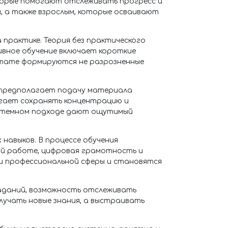
торые помогают отслеживать прогресс и
, а также взрослым, которые осваивают
практике. Теория без практического
ивное обучение включает короткие
льтате формируются не разрозненные
 предполагает подачу материала
огает сохранять концентрацию и
системном подходе дают ощутимый
 навыков. В процессе обучения
ной работе, цифровая грамотность и
и профессиональной сферы и становятся
заданий, возможность отслеживать
учать новые знания, а выстраивать