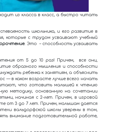
ходит из класса в класс, а быстро читать
спеваемость школьника, и его развитие в
ия, которые с трудом усваивают учебный
корочтение
. Это – способность усваивать
тения от 5 до 10 раз! Причем, все они,
витие образного мышления и способности
инуждать ребенка к занятиям, а объяснить
с — в каком возрасте лучше всего начать
читают, что готовить малышей к чтению
ьную методику, основанную на сочетании
ьми, начиная с 2-лет. Причем, в игровой
те от 3 до 7 лет. Причем, малышам дается
тели вальдорфской школы уверены в том,
елять внимание подготовительной работе,