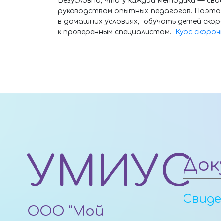
Безусловно, что у каждой методики — сво
руководством опытных педагогов. Поэтом
в домашних условиях, обучать детей скор
к проверенным специалистам.
Курс скоро
УМИУС
Док
Свид
ООО "Мой