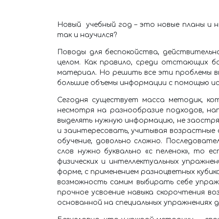
Новый учебный год – это новые планы и н
так и научился?
Поводы для беспокойства, действительно
целом. Как правило, среди отстающих б
материал. Но решить все эти проблемы вп
большие объемы информации с помощью ис
Сегодня существует масса методик, кот
несмотря на разнообразие подходов, на
выделять нужную информацию, не заостряя
и заинтересовать, учитывая возрастные 
обучение, довольно сложно. Последова
слов нужно буквально «с пеленок», то 
физических и интеллектуальных упражнен
форме, с применением разноцветных кубик
возможность самим выбирать себе упраж
прочное усвоение навыка скорочтения во
основанной на специальных упражнениях д