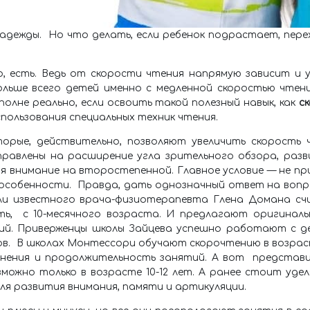
адежды. Но что делать, если ребенок подрастает, пере
, есть. Ведь от скорости чтения напрямую зависит и у
ольше всего детей именно с медленной скоростью чтен
олне реально, если освоить такой полезный навык, как
с
пользования специальных техник чтения.
орые, действительно, позволяют увеличить скорость ч
правлены на расширение угла зрительного обзора, раз
 внимание на второстепенной. Главное условие — не пр
особенности. Правда, дать однозначный ответ на вопро
тели известного врача-физиотерапевта Глена Домана с
есть, с 10-месячного возраста. И предлагают оригинал
ий. Приверженцы школы Зайцева успешно работают с дет
ов. В школах Монтессори обучают скорочтению в возрас
нения и продолжительность занятий. А вот представи
зможно только в возрасте 10-12 лет. А ранее стоит уд
ля развития внимания, памяти и артикуляции.