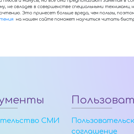
и плюсы и минусы, но все они предполагают занятия в 
у, не овладев в совершенстве специальными техниками,
очтению. Это принесет больше вреда, чем пользы, поэто
чтения
на нашем сайте поможет научиться читать быстро,
ументы
Пользова
етельство СМИ
Пользовательс
соглашение