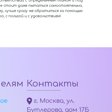
соответствии с определенным планом и под
 не стоит даже пытаться самостоятельно,
му, лучше сразу же обратиться за помощью
 с пользой и с удовольствием!
телям
Контакты
кое
г. Москва, ул.
Бутлерова, дом 17Б