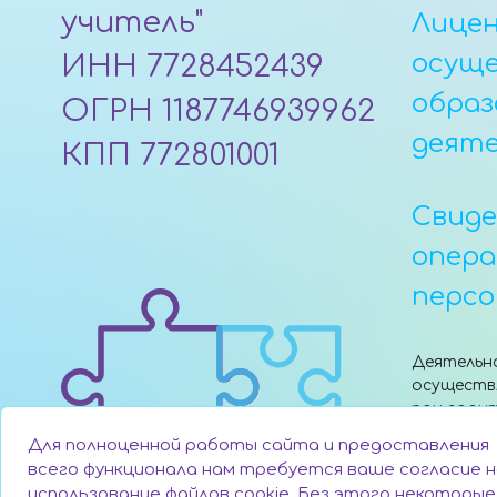
учитель"
Лицен
осущ
ИНН 7728452439
образ
ОГРН 1187746939962
деят
КПП 772801001
Свид
опер
персо
Деятельн
осуществ
при гран
поддержк
Для полноценной работы сайта и предоставления
«Сколково
всего функционала нам требуется ваше согласие н
использование файлов cookie. Без этого некоторые