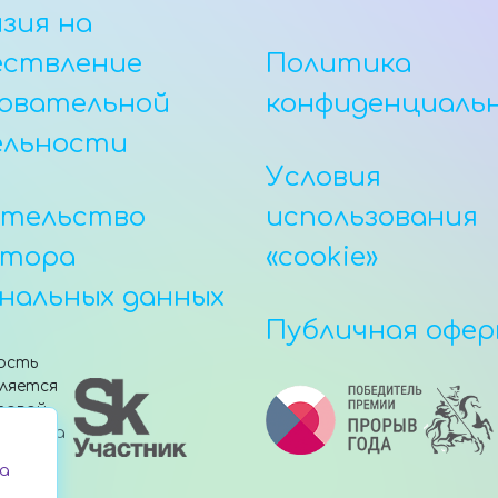
зия на
ествление
Политика
овательной
конфиденциаль
ельности
Условия
етельство
использования
атора
«cookie»
нальных данных
Публичная офе
ость
ляется
товой
е Фонда
»
а