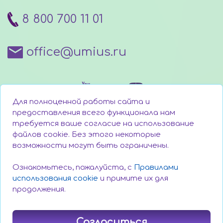
8 800 700 11 01
office@umius.ru
Для полноценной работы сайта и
предоставления всего функционала нам
требуется ваше согласие на использование
файлов cookie. Без этого некоторые
Написать директору
возможности могут быть ограничены.
Техническая поддержка
Ознакомьтесь, пожалуйста, с
Правилами
использования cookie
и примите их для
продолжения.
Поддержать проект
Согласиться