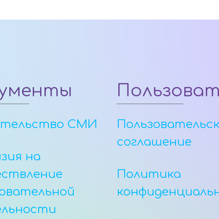
ументы
Пользова
етельство СМИ
Пользовательс
соглашение
зия на
ествление
Политика
овательной
конфиденциаль
ельности