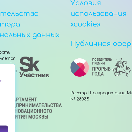
Условия
етельство
использования
атора
«cookie»
нальных данных
Публичная офе
ость
ляется
товой
е Фонда
»
а
Реестр IT-аккредитации М
№ 28035
.