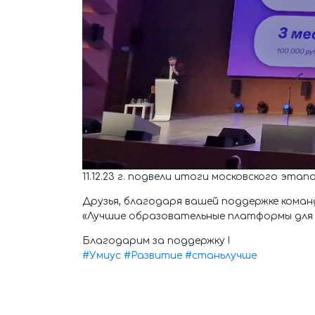
11.12.23 г. подвели итоги московского э
Друзья, благодаря вашей поддержке кома
«Лучшие образовательные платформы для 
Благодарим за поддержку !
#Умиус
#Развитие
#станьлучше