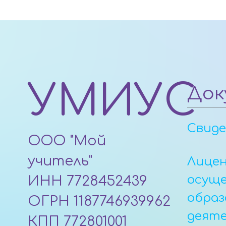
УМИУС
Док
Свид
ООО "Мой
учитель"
Лицен
осущ
ИНН 7728452439
образ
ОГРН 1187746939962
деят
КПП 772801001