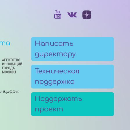
рта
Написать
директору
Техническая
поддержка
инцифры:
Поддержать
проект