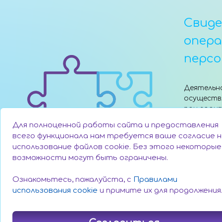
Свид
опер
персо
Деятельн
осуществ
при гран
поддержк
Для полноценной работы сайта и предоставления
«Сколково
всего функционала нам требуется ваше согласие н
использование файлов cookie. Без этого некоторые
возможности могут быть ограничены.
Ознакомьтесь, пожалуйста, с
Правилами
использования cookie
и примите их для продолжения