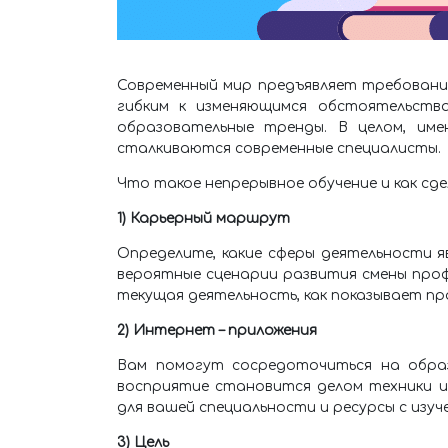
Современный мир предъявляет требовани
гибким к изменяющимся обстоятельств
образовательные тренды. В целом, им
сталкиваются современные специалисты.
Что такое непрерывное обучение и как сде
1) Карьерный маршрут
Определите, какие сферы деятельности 
вероятные сценарии развития смены профе
текущая деятельность, как показывает пр
2) Интернет – приложения
Вам помогут сосредоточиться на образ
восприятие становится делом техники и
для вашей специальности и ресурсы с изуч
3) Цель