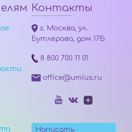
телям
Контакты
кое
г. Москва, ул.
Бутлерова, дом 17Б
8 800 700 11 01
ности
office@umius.ru
рта
Написать