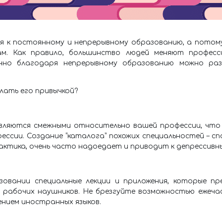
я к постоянному и непрерывному образованию, а потому
ам. Как правило, большинство людей меняют професс
енно благодаря непрерывному образованию можно ра
лать его привычкой?
являются смежными относительно вашей профессии, что
ссии. Создание “каталога” похожих специальностей – спо
актика, очень часто надоедает и приводит к депрессивн
овании специальные лекции и приложения, которые п
 рабочих наушников. Не брезгуйте возможностью ежечас
ением иностранных языков.