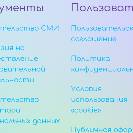
ументы
Пользова
етельство СМИ
Пользовательс
соглашение
зия на
ествление
Политика
овательной
конфиденциаль
ельности
Условия
етельство
использования
атора
«cookie»
нальных данных
Публичная офе