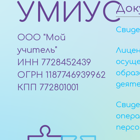
УМИУС
Док
Свид
ООО "Мой
учитель"
Лицен
осущ
ИНН 7728452439
образ
ОГРН 1187746939962
деят
КПП 772801001
Свид
опер
персо