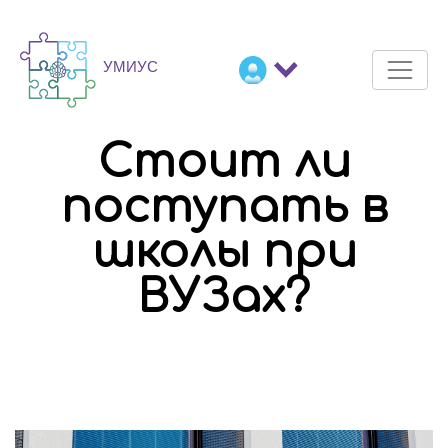
Стоит ли
поступать в
школы при
ВУЗах?