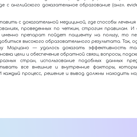
е с английского доказательное образование (англ. evide
авить с доказательной медициной, где способы лечени
ованиях, проведенных по четким, строгим правилам. И
й именно препарат пойдет пациенту на пользу, то пе
обиться высокого образовательного результата. Так, о
ту Марцано — удалось доказать эффективность таки
овка цели и обеспечение обратной связи, вопросы, подск
разных стран, использование подобных данных пред
итывать все внешние и внутренние факторы, которы
И каждый процесс, решение и вывод должны находить на