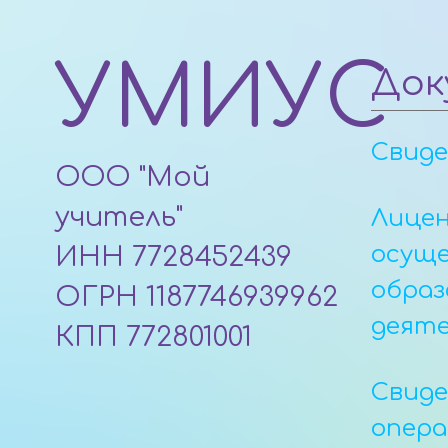
УМИУС
Док
Свид
ООО "Мой
учитель"
Лицен
осущ
ИНН 7728452439
образ
ОГРН 1187746939962
деят
КПП 772801001
Свид
опер