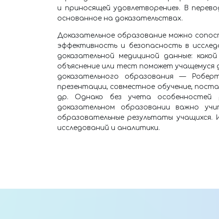
и приносящей удовлетворение». В перевод
основанное на доказательствах.
Доказательное образование можно сопост
эффективность и безопасность в исслед
доказательной медициной данные: како
объяснение или тест поможет учащемуся д
доказательного образования — Робер
презентации, совместное обучение, постан
др. Однако без учета особенностей 
доказательном образовании важно уч
образовательные результаты учащихся. 
исследований и аналитики.