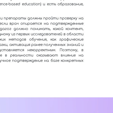
nce-based education) и есть образование,
я и препараты должны пройти проверку на
 если врач опирается на подтвержденные
дагог должно понимать, какой контент,
дному из первых исследователей в области
х методов обучения, как графические
азки, активация ранее полученных знаний и
ставляется некорректным. Поэтому, в
е в реальности оказывают влияние на
учное подтверждение на базе конкретных