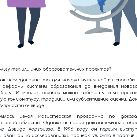
льзу тех или иных образовательных проектов?
как исследование, то для начала нужны найти способы
 реформы системы образования до внедрения нового
 базы. И многих ошибок можно избежать, если ориен
щую конъюнктуру, традиции или субъективные оценки. До
улярности очевиден.
ась целая магистерская программа по доказат
 в этой области. Однако история доказательного обра
ка Дэвида Харгривза. В 1996 году он первым высту
снованной на исследованиях», подчеркнув, «что в против