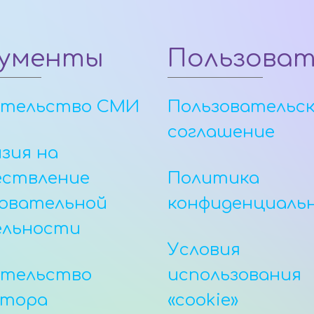
ументы
Пользова
етельство СМИ
Пользовательс
соглашение
зия на
ествление
Политика
овательной
конфиденциаль
ельности
Условия
етельство
использования
атора
«cookie»