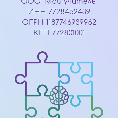
ООО "Мой учитель"
ИНН 7728452439
ОГРН 1187746939962
КПП 772801001