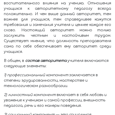
воспитательного влияния на ученика. Отношения
учащихся к авторитетному педагогу всегда
положительно. И чем выше данный авторитет, тем
важнее для учащихся, тем справедливее кажутся
требования и замечания учителя и ценнее каждое его
слово. Настоящий авторитет можно только
заслужить честным и настойчивым трудом.
Существует мнение, что должность преподавателя
сама по себе обеспечивает ему авторитет среди
учащихся.
В общем, в
состав авторитета
учителя включаются
следующие элементы:
1) профессиональный компонент
заключается в
степени эрудированности, мастерстве и
технологическом разнообразии.
2) личностный компонент
включает в себя любовь и
уважение к ученикам и самой профессии, внешность
педагога, речь и его манеры поведения.
3) социальный компонент — это с
оциальная