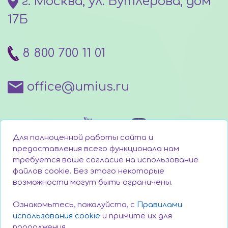
г. Москва, ул. Бутлерова, дом
17Б
8 800 700 11 01
office@umius.ru
Для полноценной работы сайта и
предоставления всего функционала нам
требуется ваше согласие на использование
файлов cookie. Без этого некоторые
Написать директору
возможности могут быть ограничены.
Техническая поддержка
Ознакомьтесь, пожалуйста, с
Правилами
использования cookie
и примите их для
продолжения.