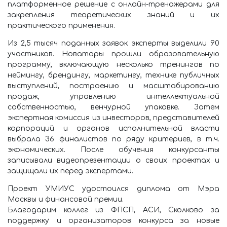
платформенное решение с онлайн-тренажерами для
закрепления теоретических знаний и их
практического применения.
Из 2,5 тысяч поданных заявок эксперты выделили 90
участников. Новаторы прошли образовательную
программу, включающую несколько тренингов по
неймингу, брендингу, маркетингу, технике публичных
выступлений, построению и масштабированию
продаж, управлению интеллектуальной
собственностью, венчурной упаковке. Затем
экспертная комиссия из инвесторов, представителей
корпораций и органов исполнительной власти
выбрала 36 финалистов по ряду критериев, в т.ч.
экономических. После обучения конкурсанты
записывали видеопрезентации о своих проектах и
защищали их перед экспертами.
Проект УМИУС удостоился диплома от Мэра
Москвы и финансовой премии.
Благодарим коллег из ФПСП, АСИ, Сколково за
поддержку и организаторов конкурса за новые